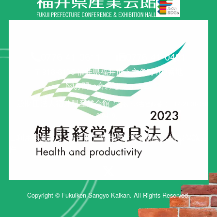
0776-41-3611
0776-41-0401
〒918-8135 福井県福井市下六条町103番地
お問い合わせフォーム
一般財団法人福井県産業会館
（適格請求書登録番号 T2-2100-050
0-0419）
ご利用環境条
（一財）福井県産業会館個人情報保護方
件
針
X
Copyright © Fukuiken Sangyo Kaikan. All Rights Reserved.